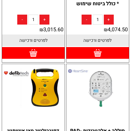
* כולל ביטוח שימוש
3,015.60
4,074.50
₪
₪
לפרטים ורכישה
לפרטים ורכישה
סוללה + אלקטרודות PAD-
דפיברילטור חצי אוטומטי