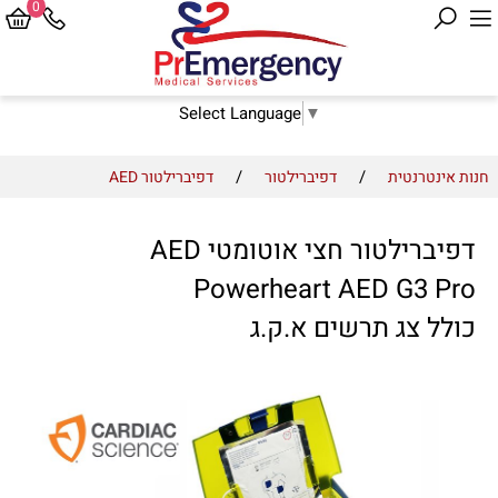
0
Select Language
▼
/
/
חנות אינטרנטית
דפיברילטור
דפיברילטור AED
דפיברילטור חצי אוטומטי AED
Powerheart AED G3 Pro
כולל צג תרשים א.ק.ג