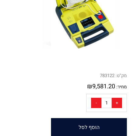
מק"ט:
783122
₪
9,581.20
מחיר:
הוסף לסל