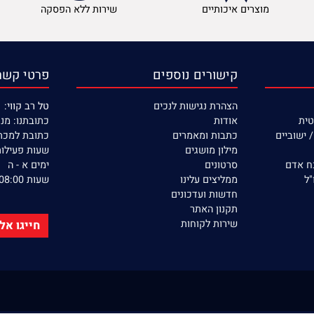
מוצרים איכותיים
שירות ללא הפסקה
קישורים נוספים
פרטי קשר
הצהרת נגישות לנכים
טל רב קווי: 053-390-22-77
אודות
כתובתנו: מנחם בגין 132 
יים
כתבות ומאמרים
כתובת למכתבים: ת.ד 366
מילון מושגים
שעות פעילות ה
סרטונים
ימים א - ה
ממליצים עלינו
שעות 08:00 - 17:00
חדשות ועדכונים
תקנון האתר
שירות לקוחות
חייגו אלינו