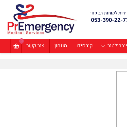
ת לקוחות רב קווי
053-390-22
0
ילטור
קורסים
מונחון
צור קשר