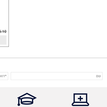
פטיש
₪
15.10
לפרט
הרש