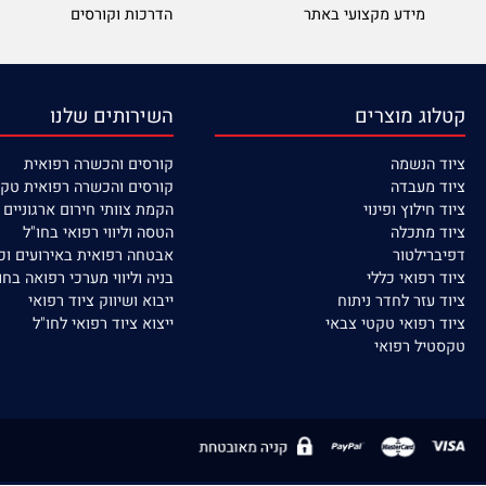
מידע מקצועי באתר
הדרכות וקורסים
 מוצרים
השירותים שלנו
נשמה
קורסים
והכשרה רפואית
עבדה
קורסים והכשרה רפואית טקטית
לוץ ופינוי
הקמת צוותי חירום ארגוניים / ישוב
תכלה
הטסה וליווי רפואי בחו"ל
לטור
אבטחה רפואית באירועים וכח אדם
פואי כללי
בניה וליווי מערכי רפואה בחו"ל
זר לחדר ניתוח
ייבוא ושיווק ציוד רפואי
פואי טקטי צבאי
ייצוא ציוד רפואי לחו"ל
ל רפואי