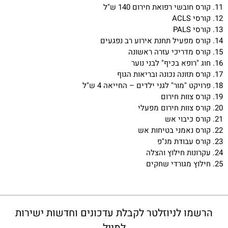
11. קורס חובשי רפואת חירום 140 ש"ל
12. קורסי ACLS
13. קורסי PALS
14. קורס מפעיל תחנת אירוע רב נפגעים
15. קורס מדריכי עזרה ראשונה
16. חוג "רופא בכיף" לבני נוער
17. קורס תזונה נכונה ובריאות הגוף
18. פרויקט "מור" לגני ילדים – החייאה 4 ש"ל
19. קורס צוות חירום
20. קורס צוות חירום מפעלי
21. קורס כיבוי אש
22. קורס נאמני בטיחות אש
23. קורס עבודת מנ"פ
24. עקרונות חילוץ והצלה
25. חילוץ מגורדי שחקים
הרשמו לניוזלטר לקבלת עדכונים וחדשות ישירות
למייל