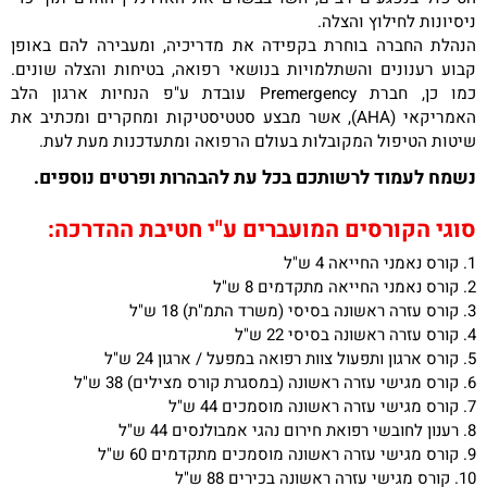
ניסיונות לחילוץ והצלה.
הנהלת החברה בוחרת בקפידה את מדריכיה, ומעבירה להם באופן
קבוע רענונים והשתלמויות בנושאי רפואה, בטיחות והצלה שונים.
כמו כן, חברת
Premergency
עובדת ע"פ הנחיות ארגון הלב
האמריקאי (
AHA
), אשר מבצע סטטיסטיקות ומחקרים ומכתיב את
שיטות הטיפול המקובלות בעולם הרפואה ומתעדכנות מעת לעת.
נשמח לעמוד לרשותכם בכל עת להבהרות ופרטים נוספים.
סוגי הקורסים המועברים ע"י חטיבת ההדרכה:
1. קורס נאמני החייאה 4 ש"ל
2. קורס נאמני החייאה מתקדמים 8 ש"ל
3. קורס עזרה ראשונה בסיסי (משרד התמ"ת) 18 ש"ל
4. קורס עזרה ראשונה בסיסי 22 ש"ל
5. קורס ארגון ותפעול צוות רפואה במפעל / ארגון 24 ש"ל
6. קורס מגישי עזרה ראשונה (במסגרת קורס מצילים) 38 ש"ל
7. קורס מגישי עזרה ראשונה מוסמכים 44 ש"ל
8. רענון לחובשי רפואת חירום נהגי אמבולנסים 44 ש"ל
9. קורס מגישי עזרה ראשונה מוסמכים מתקדמים 60 ש"ל
10. קורס מגישי עזרה ראשונה בכירים 88 ש"ל