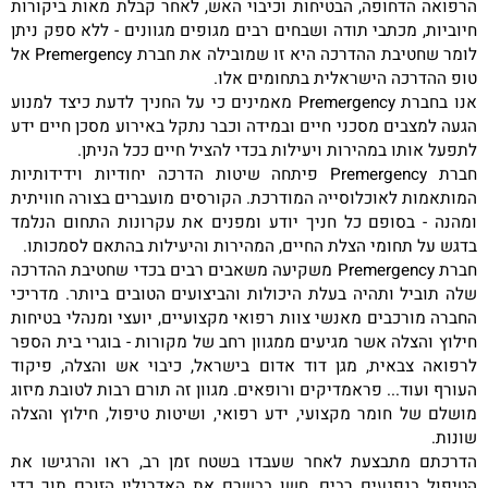
הרפואה הדחופה, הבטיחות וכיבוי האש, לאחר קבלת מאות ביקורות
חיוביות, מכתבי תודה ושבחים רבים מגופים מגוונים - ללא ספק ניתן
לומר שחטיבת ההדרכה היא זו שמובילה את חברת
Premergency
אל
טופ ההדרכה הישראלית בתחומים אלו.
אנו בחברת
Premergency
מאמינים כי על החניך לדעת כיצד למנוע
הגעה למצבים מסכני חיים ובמידה וכבר נתקל באירוע מסכן חיים ידע
לתפעל אותו במהירות ויעילות בכדי להציל חיים ככל הניתן.
חברת
Premergency
פיתחה שיטות הדרכה יחודיות וידידותיות
המותאמות לאוכלוסייה המודרכת. הקורסים מועברים בצורה חוויתית
ומהנה - בסופם כל חניך יודע ומפנים את עקרונות התחום הנלמד
בדגש על תחומי הצלת החיים, המהירות והיעילות בהתאם לסמכותו.
חברת
Premergency
משקיעה משאבים רבים בכדי שחטיבת ההדרכה
שלה תוביל ותהיה בעלת היכולות והביצועים הטובים ביותר. מדריכי
החברה מורכבים מאנשי צוות רפואי מקצועיים, יועצי ומנהלי בטיחות
חילוץ והצלה אשר מגיעים ממגוון רחב של מקורות - בוגרי בית הספר
לרפואה צבאית, מגן דוד אדום בישראל, כיבוי אש והצלה, פיקוד
העורף ועוד... פראמדיקים ורופאים. מגוון זה תורם רבות לטובת מיזוג
מושלם של חומר מקצועי, ידע רפואי, ושיטות טיפול, חילוץ והצלה
שונות.
הדרכתם מתבצעת לאחר שעבדו בשטח זמן רב, ראו והרגישו את
הטיפול בנפגעים רבים, חשו בבשרם את האדרנלין הזורם תוך כדי