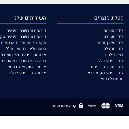
מידע מקצועי באתר
הדרכות וקורסים
 מוצרים
השירותים שלנו
נשמה
קורסים
והכשרה רפואית
עבדה
קורסים והכשרה רפואית טקטית
לוץ ופינוי
הקמת צוותי חירום ארגוניים / ישוב
תכלה
הטסה וליווי רפואי בחו"ל
לטור
אבטחה רפואית באירועים וכח אדם
פואי כללי
בניה וליווי מערכי רפואה בחו"ל
זר לחדר ניתוח
ייבוא ושיווק ציוד רפואי
פואי טקטי צבאי
ייצוא ציוד רפואי לחו"ל
ל רפואי