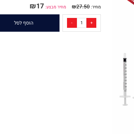
מק"ט:
1946672
₪
17
₪
27.50
מחיר:
מחיר מבצע:
הוסף לסל