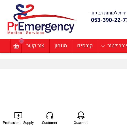
ת לקוחות רב קווי
053-390-22
0
ילטור
קורסים
מונחון
צור קשר