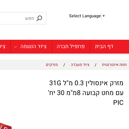
Select Language
▼
דף הבית
פרופיל חברה
ציוד הנשמה
ציוד מע
/
/
טרנטית
ציוד מעבדה
מזרקים
נסולין 0.3 מ"ל 31G
 קבועה 8מ"מ 30 יח'