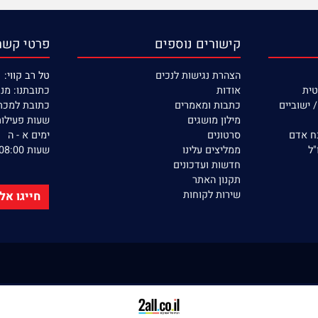
מוצרים איכותיים
שירות ללא הפסקה
קישורים נוספים
פרטי קשר
הצהרת נגישות לנכים
טל רב קווי: 053-390-22-77
אודות
כתובתנו: מנחם בגין 132 
יים
כתבות ומאמרים
כתובת למכתבים: ת.ד 366
מילון מושגים
שעות פעילות ה
סרטונים
ימים א - ה
ממליצים עלינו
שעות 08:00 - 17:00
חדשות ועדכונים
תקנון האתר
שירות לקוחות
חייגו אלינו