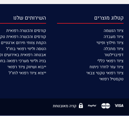
מידע מקצועי באתר
הדרכות וקורסים
 מוצרים
השירותים שלנו
נשמה
קורסים
והכשרה רפואית
עבדה
קורסים והכשרה רפואית טקטית
לוץ ופינוי
הקמת צוותי חירום ארגוניים / ישוב
תכלה
הטסה וליווי רפואי בחו"ל
לטור
אבטחה רפואית באירועים וכח אדם
פואי כללי
בניה וליווי מערכי רפואה בחו"ל
זר לחדר ניתוח
ייבוא ושיווק ציוד רפואי
פואי טקטי צבאי
ייצוא ציוד רפואי לחו"ל
ל רפואי