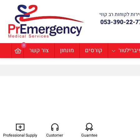
ת לקוחות רב קווי
053-390-22
0
ילטור
קורסים
מונחון
צור קשר