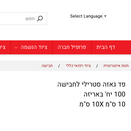
Select Language
▼
דף הבית
פרופיל חברה
ציוד הנשמה
ציוד מע
/
/
טרנטית
ציוד רפואי כללי
חבישה
אזה סטרילי לחבישה
ה