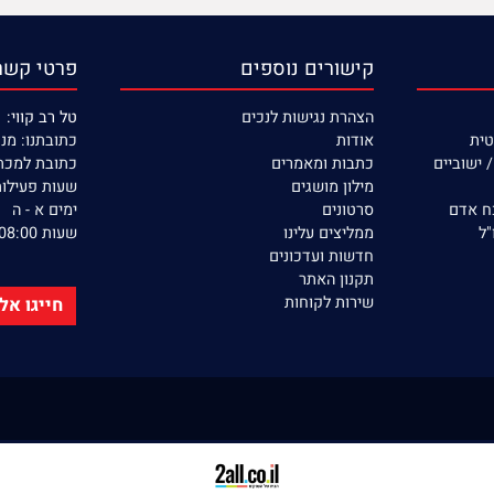
מוצרים איכותיים
שירות ללא הפסקה
קישורים נוספים
פרטי קשר
הצהרת נגישות לנכים
טל רב קווי: 053-390-22-77
אודות
כתובתנו: מנחם בגין 132 
יים
כתבות ומאמרים
כתובת למכתבים: ת.ד 366
מילון מושגים
שעות פעילות ה
סרטונים
ימים א - ה
ממליצים עלינו
שעות 08:00 - 17:00
חדשות ועדכונים
תקנון האתר
שירות לקוחות
חייגו אלינו