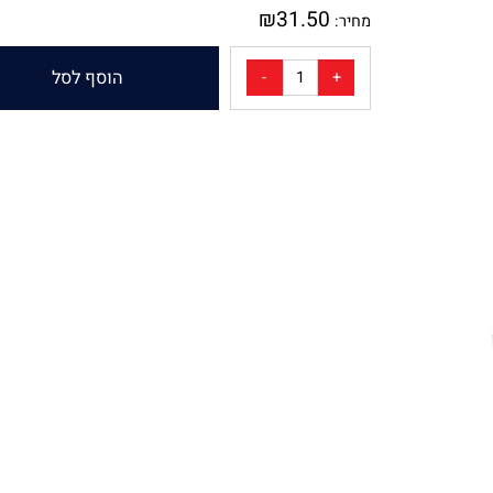
מק"ט:
1955636
₪
31.50
מחיר:
הוסף לסל