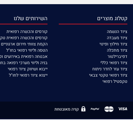
מידע מקצועי באתר
הדרכות וקורסים
 מוצרים
השירותים שלנו
נשמה
קורסים
והכשרה רפואית
עבדה
קורסים והכשרה רפואית טקטית
לוץ ופינוי
הקמת צוותי חירום ארגוניים / ישוב
תכלה
הטסה וליווי רפואי בחו"ל
לטור
אבטחה רפואית באירועים וכח אדם
פואי כללי
בניה וליווי מערכי רפואה בחו"ל
זר לחדר ניתוח
ייבוא ושיווק ציוד רפואי
פואי טקטי צבאי
ייצוא ציוד רפואי לחו"ל
ל רפואי