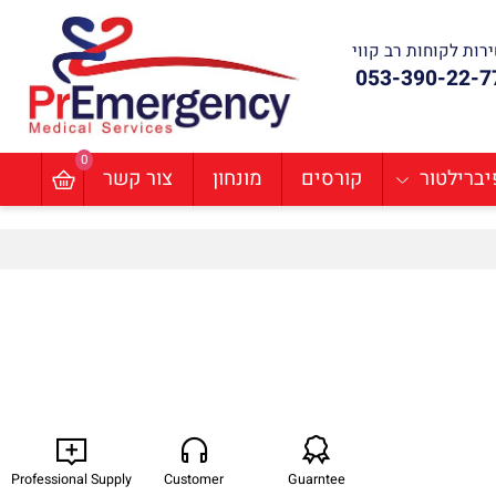
ת לקוחות רב קווי
053-390-22
0
ילטור
קורסים
מונחון
צור קשר