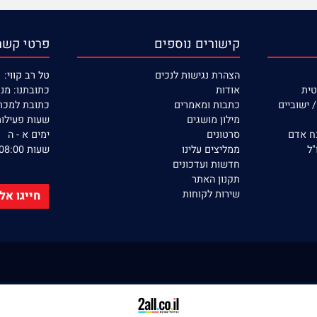
מוצרים איכותיים
שירות ללא הפסקה
קישורים נוספים
פרטי קשר
הצהרת נגישות לנכים
טל רב קווי: 053-390-22-77
אודות
כתובתנו: מנחם בגין 132 
יים
כתבות ומאמרים
כתובת למכתבים: ת.ד 366
מילון מושגים
שעות פעילות ה
סרטונים
ימים א - ה
ממליצים עלינו
שעות 08:00 - 17:00
חדשות ועדכונים
תקנון האתר
שירות לקוחות
חייגו אלינו