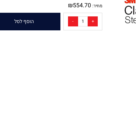
מק"ט:
1944418
₪
554.70
מחיר:
הוסף לסל