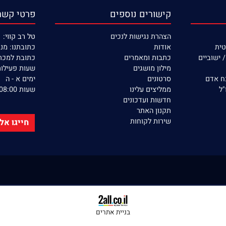
קישורים נוספים
פרטי קשר
הצהרת נגישות לנכים
טל רב קווי: 053-390-22-77
אודות
כתובתנו: מנחם בגין 132 
יים
כתבות ומאמרים
כתובת למכתבים: ת.ד 366
מילון מושגים
שעות פעילות ה
סרטונים
ימים א - ה
ממליצים עלינו
שעות 08:00 - 17:00
חדשות ועדכונים
תקנון האתר
שירות לקוחות
חייגו אלינו