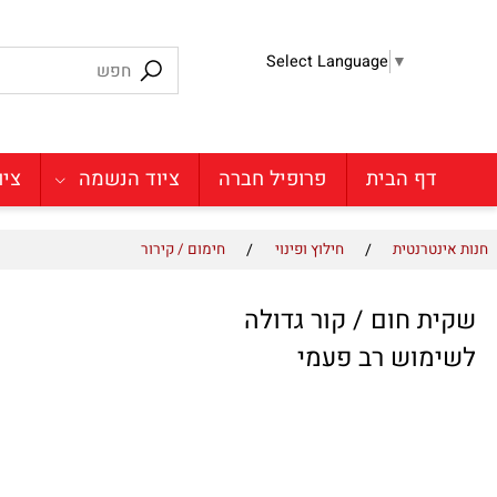
Select Language
▼
דף הבית
פרופיל חברה
ציוד הנשמה
ציוד מע
/
/
טרנטית
חילוץ ופינוי
חימום / קירור
 חום / קור גדולה
וש רב פעמי