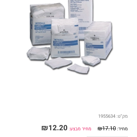
מק"ט:
1955634
₪
12.20
₪
17.10
מחיר:
מחיר מבצע: